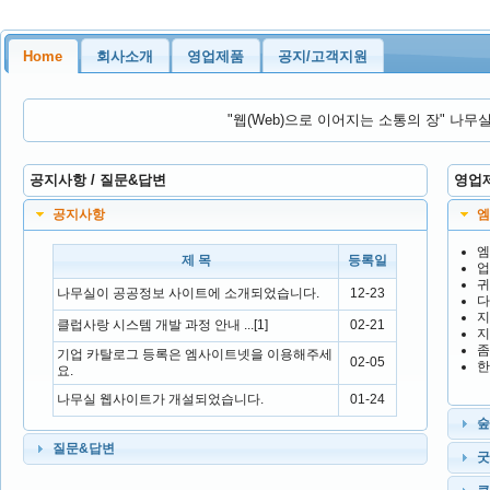
Home
회사소개
영업제품
공지/고객지원
"웹(Web)으로 이어지는 소통의 장" 나
공지사항 / 질문&답변
영업
공지사항
엠
제 목
등록일
업
귀
나무실이 공공정보 사이트에 소개되었습니다.
12-23
다
지
클럽사랑 시스템 개발 과정 안내
...[1]
02-21
지
좀
기업 카탈로그 등록은 엠사이트넷을 이용해주세
02-05
한
요.
나무실 웹사이트가 개설되었습니다.
01-24
질문&답변
굿